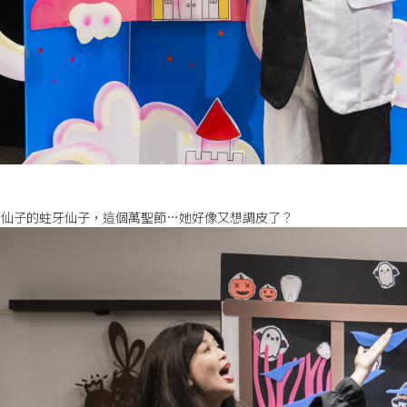
牙仙子的蛀牙仙子，這個萬聖節…她好像又想調皮了？