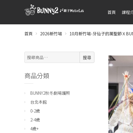
首頁
課程
首頁
2026新竹場
10月新竹場-牙仙子的萬聖節ＸBUN
搜
搜尋
尋:
商品分類
BUNNY2秋冬劇場護照
台北本館
0-2歲
2-4歲
4歲+