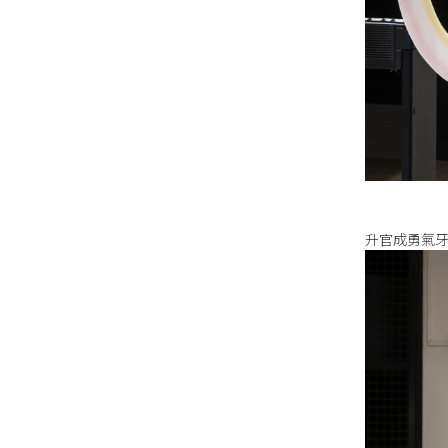
升官成勇氣