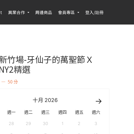
t
異業合作
周邊商品
會員專區
登入/註冊
月新竹場-牙仙子的萬聖節Ｘ
NY2精選
50 分
十月
2026
週一
週二
週三
週四
週五
週六
28
29
30
1
2
3