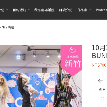
介紹
預約活動
秋冬劇場護照
師資介紹
作品集
Podcas
NY2精選
10
BUN
NT$
700
週日
27