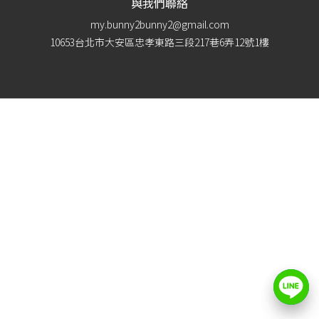
與我們聯絡
my.bunny2bunny2@gmail.com
10653台北市大安區忠孝東路三段217巷6弄12號1樓