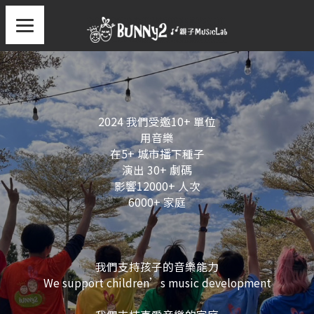
2024 我們受邀10+ 單位
用音樂
在5+ 城市播下種子
演出 30+ 劇碼
影響12000+ 人次
6000+ 家庭
我們支持孩子的音樂能力
We support children’s music development