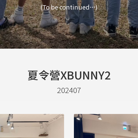
(To be continued…)
夏令營XBUNNY2
202407