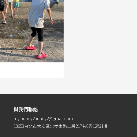
與我們聯絡
my.bunny2bunny2@gmail.com
10653台北市大安區忠孝東路三段217巷6弄12號1樓