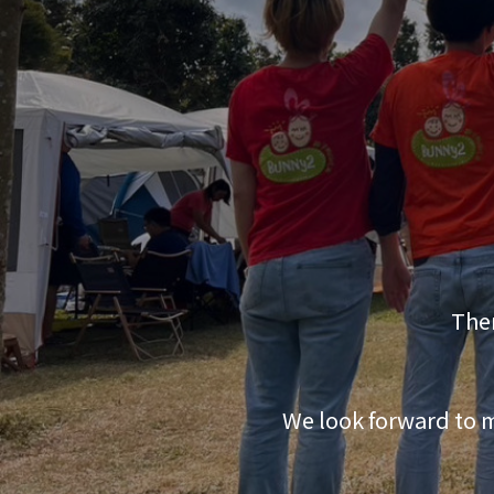
Ther
We look forward to m