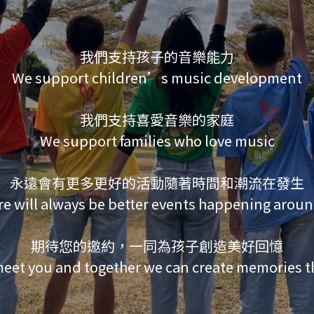
我們支持孩子的音樂能力
We support children’s music development
我們支持喜愛音樂的家庭
We support families who love music
永遠會有更多更好的活動隨著時間和潮流在發生
e will always be better events happening arou
期待您的邀約，一同為孩子創造美好回憶
eet you and together we can create memories that