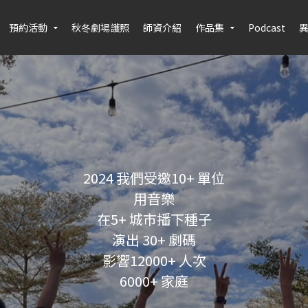
預約活動
秋冬劇場護照
師資介紹
作品集
Podcast
2024 我們受邀10+ 單位
用音樂
在5+ 城市播下種子
演出 30+ 劇碼
影響12000+ 人次
6000+ 家庭