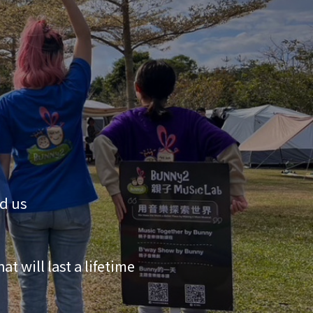
nd us
 will last a lifetime