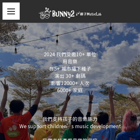
2024 我們受邀10+ 單位
用音樂
在5+ 城市播下種子
演出 30+ 劇碼
影響12000+ 人次
6000+ 家庭
我們支持孩子的音樂能力
We support children’s music development