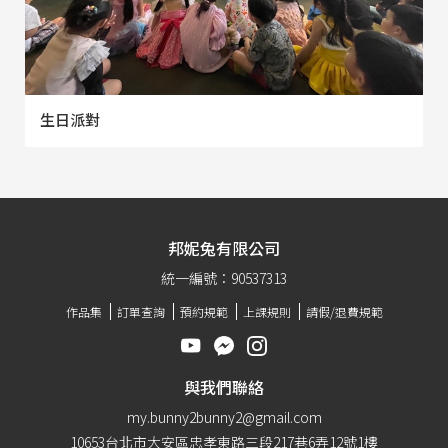
生日派對
邦妮兔有限公司
統一編號：90537313
作品集
訂單查詢
預約規範
上課規則
請假/退費規範
與我們聯絡
my.bunny2bunny2@gmail.com
10653台北市大安區忠孝東路三段217巷6弄12號1樓