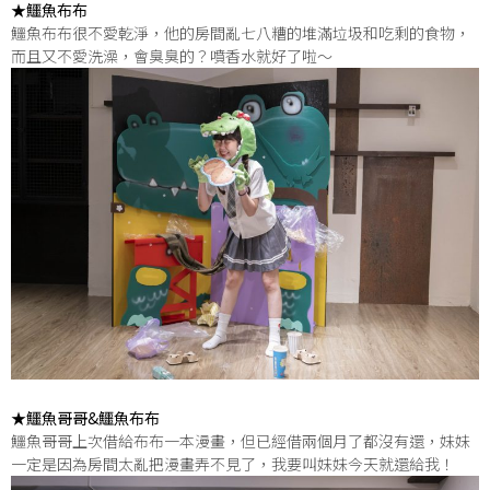
★鱷魚布布
鱷魚布布很不愛乾淨，他的房間亂七八糟的堆滿垃圾和吃剩的食物，
而且又不愛洗澡，會臭臭的？噴香水就好了啦～
★鱷魚哥哥&鱷魚布布
鱷魚哥哥上次借給布布一本漫畫，但已經借兩個月了都沒有還，妹妹
一定是因為房間太亂把漫畫弄不見了，我要叫妹妹今天就還給我！