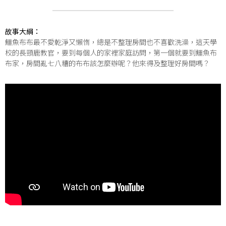
故事大綱：
鱷魚布布最不愛乾淨又懶惰，總是不整理房間也不喜歡洗澡，這天學
校的長頸鹿教官，要到每個人的家裡家庭訪問，第一個就要到鱷魚布
布家，房間亂七八糟的布布該怎麼辦呢？他來得及整理好房間嗎？