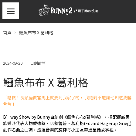
首頁
鱷魚布布 X 葛利格
2024-09-20
自創故事
鱷魚布布 X 葛利格
「糟糕！長頸鹿教官馬上就要到我家了啦， 我絕對不能讓他知道我髒
兮兮！ 」
B’way Show by Bunny自創劇《鱷魚布布x葛利格》， 搭配挪威民
族樂派代表人物愛德華·哈蓋魯普·葛利格(Edvard Hagerup Grieg)
創作名曲之曲調，透過音樂的旋律將小朋友帶進童話故事裡。