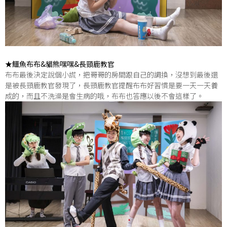
★鱷魚布布&貓熊嘿嘿&長頸鹿教官
布布最後決定說個小謊，把哥哥的房間跟自己的調換，沒想到最後還
是被長頸鹿教官發現了，長頸鹿教官提醒布布好習慣是要一天一天養
成的，而且不洗澡是會生病的哦，布布也答應以後不會這樣了。