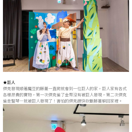
★巨人
傑克發現順著魔豆的藤蔓一直爬就會到一位巨人的家，巨人家有各式
各樣昂貴的寶物，第一次傑克偷了金幣沒有被巨人發現，第二次傑克
偷走豎琴…就被巨人發現了！害怕的傑克趕快砍斷藤蔓躲回家裡。