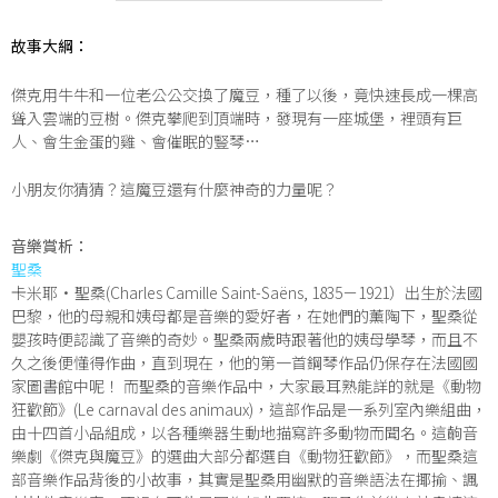
故事大綱：
傑克用牛牛和一位老公公交換了魔豆，種了以後，竟快速長成一棵高
聳入雲端的豆樹。傑克攀爬到頂端時，發現有一座城堡，裡頭有巨
人、會生金蛋的雞、會催眠的豎琴…
小朋友你猜猜？這魔豆還有什麼神奇的力量呢？
音樂賞析：
聖桑
卡米耶·聖桑(Charles Camille Saint-Saëns, 1835－1921）出生於法國
巴黎，他的母親和姨母都是音樂的愛好者，在她們的薰陶下，聖桑從
嬰孩時便認識了音樂的奇妙。聖桑兩歲時跟著他的姨母學琴，而且不
久之後便懂得作曲，直到現在，他的第一首鋼琴作品仍保存在法國國
家圖書館中呢！ 而聖桑的音樂作品中，大家最耳熟能詳的就是《動物
狂歡節》(Le carnaval des animaux)，這部作品是一系列室內樂組曲，
由十四首小品組成，以各種樂器生動地描寫許多動物而聞名。這齣音
樂劇《傑克與魔豆》的選曲大部分都選自《動物狂歡節》，而聖桑這
部音樂作品背後的小故事，其實是聖桑用幽默的音樂語法在揶揄、諷