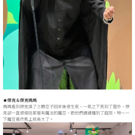
★傑克＆傑克媽媽
媽媽看到傑克換了三顆豆子回來後很生氣，一氣之下丟到了窗外，傑
克卻一直很相信那是有魔法的魔豆，把他們通通種到了庭院，咻～一
下魔豆竟然馬上就長大了。