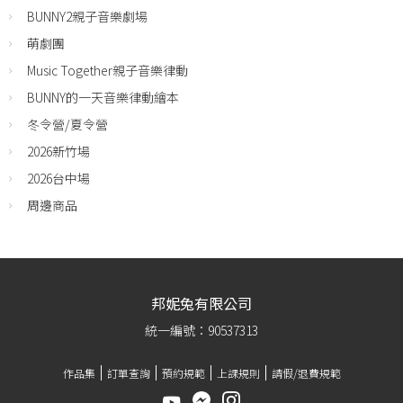
BUNNY2親子音樂劇場
萌劇團
Music Together親子音樂律動
BUNNY的一天音樂律動繪本
冬令營/夏令營
2026新竹場
2026台中場
周邊商品
邦妮兔有限公司
統一編號：90537313
作品集
訂單查詢
預約規範
上課規則
請假/退費規範