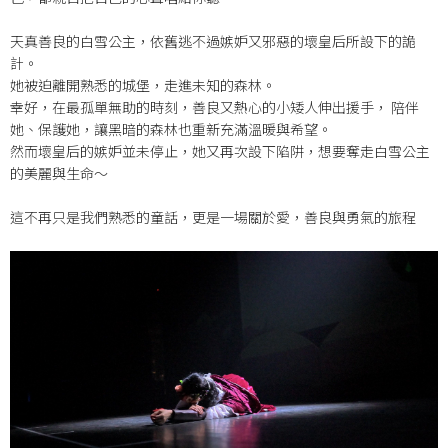
天真善良的白雪公主，依舊逃不過嫉妒又邪惡的壞皇后所設下的詭
計。
她被迫離開熟悉的城堡，走進未知的森林。
幸好，在最孤單無助的時刻，善良又熱心的小矮人伸出援手， 陪伴
她、保護她，讓黑暗的森林也重新充滿溫暖與希望。
然而壞皇后的嫉妒並未停止，她又再次設下陷阱，想要奪走白雪公主
的美麗與生命～
這不再只是我們熟悉的童話，更是一場關於愛，善良與勇氣的旅程