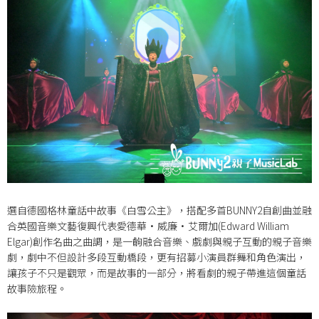
選自德國格林童話中故事《白雪公主》，搭配多首
BUNNY2
自創曲並融
合英國音樂文藝復興代表愛德華
·
威廉
·
艾爾加
(Edward William
Elgar)
創作名曲之曲調，是一齣融合音樂、戲劇與親子互動的親子音樂
劇，劇中不但設計多段互動橋段，更有招募小演員群舞和角色演出，
讓孩子不只是觀眾，而是故事的一部分，將看劇的親子帶進這個童話
故事險旅程。