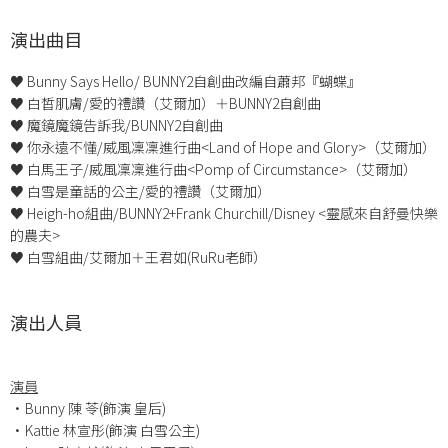
演出曲目
♥ Bunny Says Hello/ BUNNY2自創曲改編自蕭邦『蝴蝶』
♥ 白皙肌膚/愛的禮讚（艾爾加）＋BUNNY2自創曲
♥ 魔鏡魔鏡告訴我/BUNNY2自創曲
♥ 你永遠不懂/威風凜凜進行曲<Land of Hope and Glory>（艾爾加）
♥ 白馬王子/威風凜凜進行曲<Pomp of Circumstance>（艾爾加）
♥ 白雪是童話的公主/愛的禮讚（艾爾加）
♥ Heigh-ho組曲/BUNNY2+Frank Churchill/Disney <靈感來自舒曼快樂
的農夫>
♥ 白雪組曲/艾爾加＋王君如(RuRu老師）
演出人員
演員
•Bunny 陳 苓(飾演 皇后)
•Kattie 林宣彤(飾演 白雪公主)