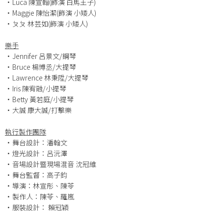
•Luca 陳宣翰(飾演 白馬王子)
•Maggie 陳怡潔(飾演 小矮人)
•ㄆㄆ 林芸如(飾演 小矮人)
樂手
•Jennifer 呂景文/鋼琴
•Bruce 楊博丞/大提琴
•Lawrence 林秉陞/大提琴
•Iris 陳宥融/小提琴
•Betty 黃若庭/小提琴
•大誠 康大誠/打擊樂
執行製作團隊
•舞台設計：潘翰文
•燈光設計：呂沅澤
•音場設計暨現場混音 沈冠維
•舞台監督：高子鈞
•導演：林宣彤、陳苓
•製作人：陳苓、羅嵐
•服裝設計： 賴冠穎