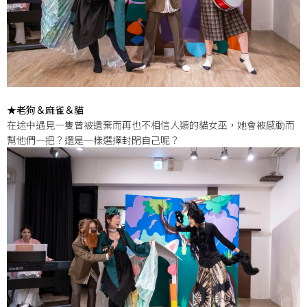
★老狗＆麻雀＆貓
在途中遇見一隻曾被遺棄而再也不相信人類的貓女巫，她會被感動而
幫他們一把？還是一樣選擇封閉自己呢？