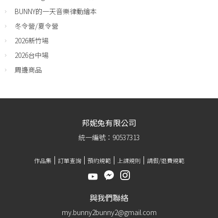
BUNNY的一天音樂律動繪本
冬令營/夏令營
2026新竹場
2026台中場
周邊商品
邦妮兔有限公司
統一編號：90537313
作品集
訂單查詢
預約規範
上課規則
請假/退費規範
與我們聯絡
my.bunny2bunny2@gmail.com